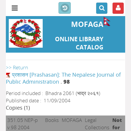
MOFAGA
ONLINE LIBRARY
CATALOG
>> Return
प्रशासन [Prashasan]: The Nepalese Journal of
Public Administration
.
98
Period included : Bhadra 2061 (भाद्र २०६१)
Published date : 11/09/2004
Copies (1)
351.05 NEP-p
Books
MOFAGA
Legal
Not
v.98 2004
Collections
for