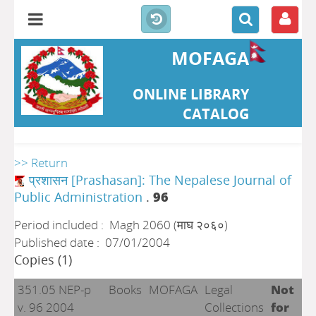
MOFAGA
ONLINE LIBRARY
CATALOG
>> Return
प्रशासन [Prashasan]: The Nepalese Journal of
Public Administration
.
96
Period included : Magh 2060 (माघ २०६०)
Published date : 07/01/2004
Copies (1)
351.05 NEP-p
Books
MOFAGA
Legal
Not
v. 96 2004
Collections
for