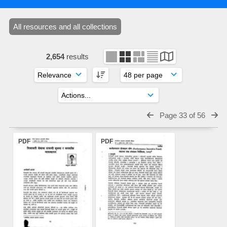
All resources and all collections
2,654
results
Page 33 of 56
PDF
PDF