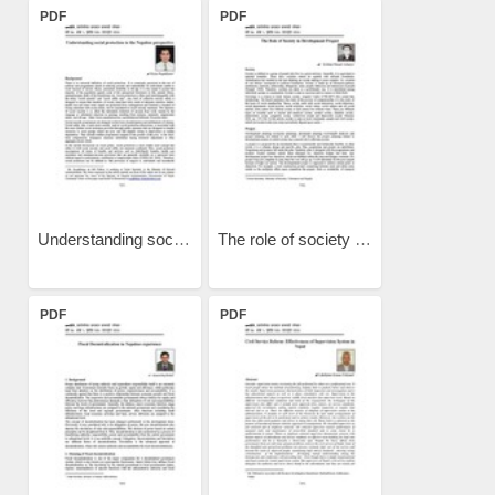
PDF
PDF
Understanding social...
The role of society in...
PDF
PDF