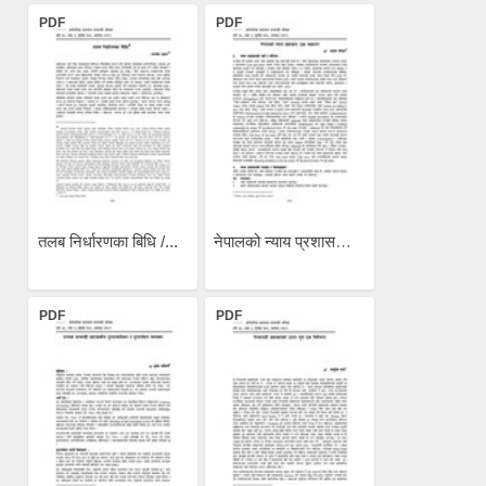
PDF
PDF
तलब निर्धारणका बिधि /...
नेपालको न्याय प्रशासनः एक...
PDF
PDF