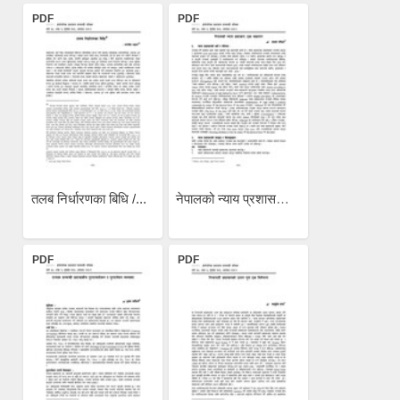
PDF
PDF
तलब निर्धारणका बिधि /...
नेपालको न्याय प्रशासनः एक...
PDF
PDF