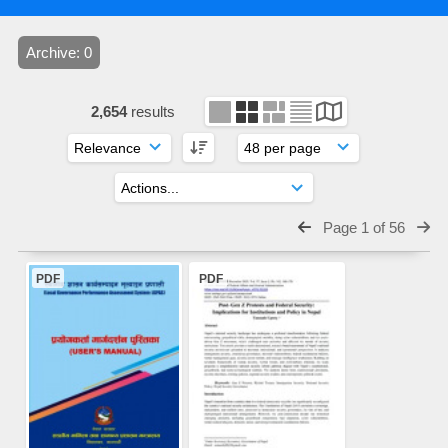
Archive: 0
2,654
results
Page 1 of 56
PDF
PDF