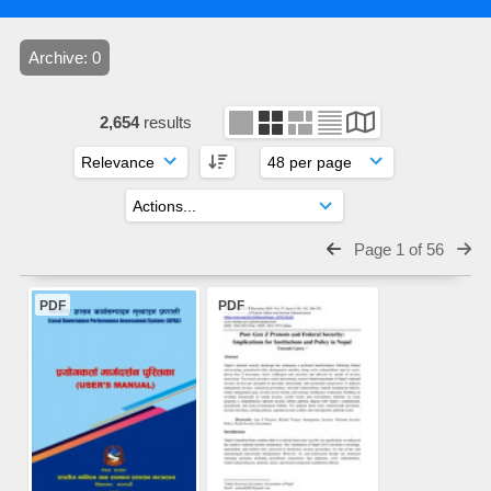
Archive: 0
2,654
results
Page 1 of 56
PDF
PDF